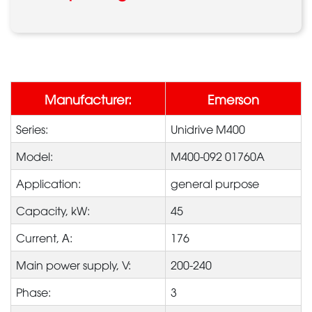
Manufacturer:
Emerson
Series:
Unidrive M400
Model:
M400-092 01760A
Application:
general purpose
Capacity, kW:
45
Current, А:
176
Main power supply, V:
200-240
Phase:
3