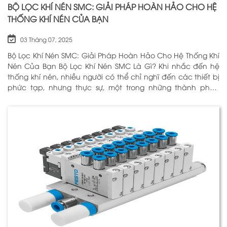
BỘ LỌC KHÍ NÉN SMC: GIẢI PHÁP HOÀN HẢO CHO HỆ
THỐNG KHÍ NÉN CỦA BẠN
03 Tháng 07, 2025
Bộ Lọc Khí Nén SMC: Giải Pháp Hoàn Hảo Cho Hệ Thống Khí
Nén Của Bạn Bộ Lọc Khí Nén SMC Là Gì? Khi nhắc đến hệ
thống khí nén, nhiều người có thể chỉ nghĩ đến các thiết bị
phức tạp, nhưng thực sự, một trong những thành phần
quan trọng nhất để đảm bảo h