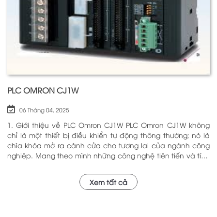
PLC OMRON CJ1W
06 Tháng 04, 2025
1. Giới thiệu về PLC Omron CJ1W PLC Omron CJ1W không
chỉ là một thiết bị điều khiển tự động thông thường; nó là
chìa khóa mở ra cánh cửa cho tương lai của ngành công
nghiệp. Mang theo mình những công nghệ tiên tiến và tính
năng đa dạng, PLC Omron CJ1W đã chứng minh giá trị của
mình qua nhiều năm phục vụ trong nhiều lĩnh vực khác
Xem tất cả
nhau. Với khả năng hoạt động ổn định và hiệu quả, sản
phẩm này đã trở thành lựa chọn hàng đầu cho những ai
tìm kiếm sự tối ưu trong quy trình sản xuất và tự động hóa.
Chính vì vậy, việc nắm vững những thông tin cơ bản về PLC