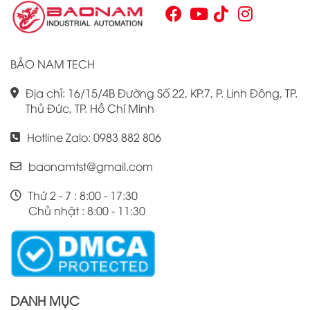
Omron CJ1W là điều cần thiết cho bất kỳ ai muốn cải thiện
hiệu suất công việc của mình.
BẢO NAM TECH
Địa chỉ: 16/15/4B Đường Số 22, KP.7, P. Linh Đông, TP.
Thủ Đức, TP. Hồ Chí Minh
Hotline Zalo: 0983 882 806
baonamtst@gmail.com
Thứ 2 - 7 : 8:00 - 17:30
Chủ nhật : 8:00 - 11:30
DANH MỤC