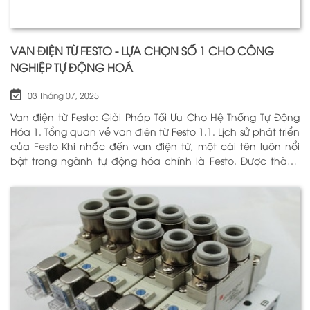
VAN ĐIỆN TỪ FESTO - LỰA CHỌN SỐ 1 CHO CÔNG
NGHIỆP TỰ ĐỘNG HOÁ
03 Tháng 07, 2025
Van điện từ Festo: Giải Pháp Tối Ưu Cho Hệ Thống Tự Động
Hóa 1. Tổng quan về van điện từ Festo 1.1. Lịch sử phát triển
của Festo Khi nhắc đến van điện từ, một cái tên luôn nổi
bật trong ngành tự động hóa chính là Festo. Được thành
lập vào năm 1925 tại Đức, Festo đã trải qua hơn