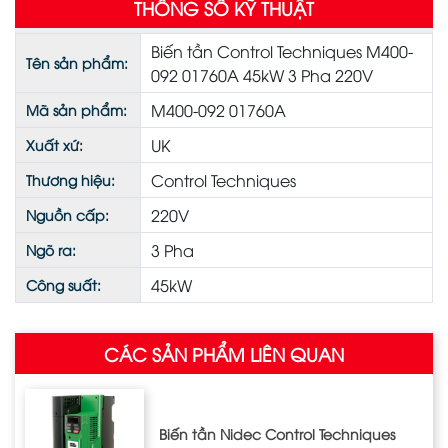
THÔNG SỐ KỸ THUẬT
Biến tần Control Techniques M400-
Tên sản phẩm:
092 01760A 45kW 3 Pha 220V
M400-092 01760A
Mã sản phẩm:
UK
Xuất xứ:
Control Techniques
Thương hiệu:
220V
Nguồn cấp:
3 Pha
Ngõ ra:
45kW
Công suất:
CÁC SẢN PHẨM LIÊN QUAN
Biến tần Nidec Control Techniques