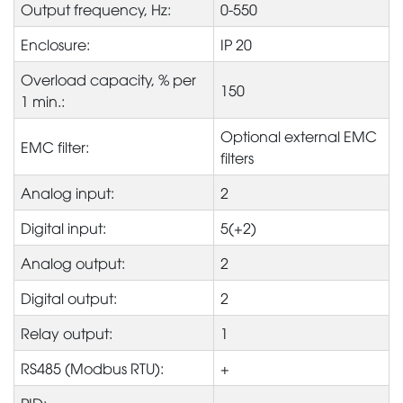
Output frequency, Hz:
0-550
Enclosure:
IP 20
Overload capacity, % per
150
1 min.:
Optional external EMC
EMC filter:
filters
Analog input:
2
Digital input:
5(+2)
Analog output:
2
Digital output:
2
Relay output:
1
RS485 (Modbus RTU):
+