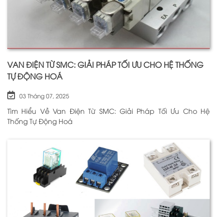
VAN ĐIỆN TỪ SMC: GIẢI PHÁP TỐI ƯU CHO HỆ THỐNG
TỰ ĐỘNG HOÁ
03 Tháng 07, 2025
Tìm Hiểu Về Van Điện Từ SMC: Giải Pháp Tối Ưu Cho Hệ
Thống Tự Động Hoá