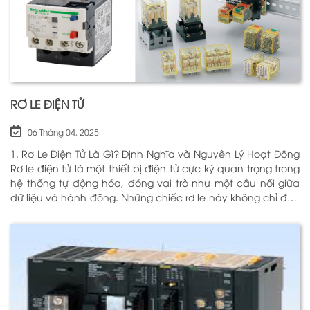
RƠ LE ĐIỆN TỬ
06 Tháng 04, 2025
1. Rơ Le Điện Tử Là Gì? Định Nghĩa và Nguyên Lý Hoạt Động
Rơ le điện tử là một thiết bị điện tử cực kỳ quan trọng trong
hệ thống tự động hóa, đóng vai trò như một cầu nối giữa
dữ liệu và hành động. Những chiếc rơ le này không chỉ đơn
thuần là một công tắc; chúng là những “người bảo vệ”
thông minh giúp điều khiển và giám sát hoạt động của các
thiết bị khác nhau trong môi trường công nghiệp cũng như
trong hộ gia đình. Bằng cách sử dụng công nghệ hiện đại,
rơ le điện tử có khả năng xử lý và phản hồi nhanh chóng,
nhằm nâng cao hiệu suất hoạt động và độ an toàn cho
các hệ thống mà nó kiểm soát. N