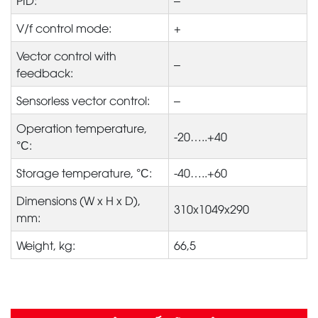
PID:
–
V/f control mode:
+
Vector control with
–
feedback:
Sensorless vector control:
–
Operation temperature,
-20…..+40
°С:
Storage temperature, °С:
-40…..+60
Dimensions (W x H x D),
310x1049x290
mm:
Weight, kg:
66,5