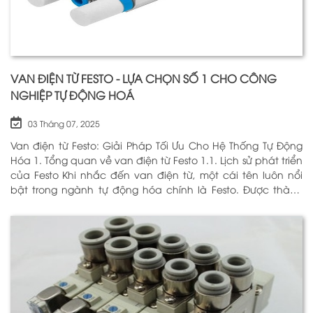
VAN ĐIỆN TỪ FESTO - LỰA CHỌN SỐ 1 CHO CÔNG
NGHIỆP TỰ ĐỘNG HOÁ
03 Tháng 07, 2025
Van điện từ Festo: Giải Pháp Tối Ưu Cho Hệ Thống Tự Động
Hóa 1. Tổng quan về van điện từ Festo 1.1. Lịch sử phát triển
của Festo Khi nhắc đến van điện từ, một cái tên luôn nổi
bật trong ngành tự động hóa chính là Festo. Được thành
lập vào năm 1925 tại Đức, Festo đã trải qua hơn