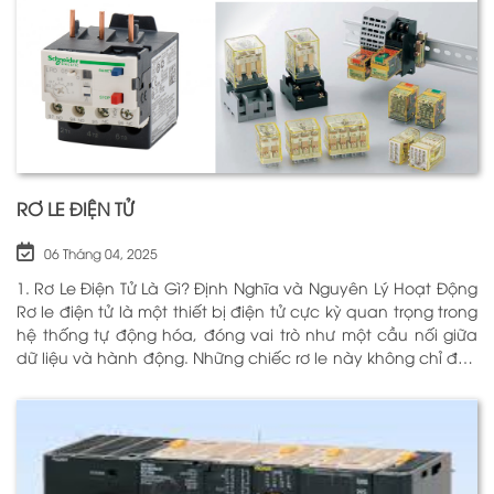
RƠ LE ĐIỆN TỬ
06 Tháng 04, 2025
1. Rơ Le Điện Tử Là Gì? Định Nghĩa và Nguyên Lý Hoạt Động
Rơ le điện tử là một thiết bị điện tử cực kỳ quan trọng trong
hệ thống tự động hóa, đóng vai trò như một cầu nối giữa
dữ liệu và hành động. Những chiếc rơ le này không chỉ đơn
thuần là một công tắc; chúng là những “người bảo vệ”
thông minh giúp điều khiển và giám sát hoạt động của các
thiết bị khác nhau trong môi trường công nghiệp cũng như
trong hộ gia đình. Bằng cách sử dụng công nghệ hiện đại,
rơ le điện tử có khả năng xử lý và phản hồi nhanh chóng,