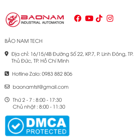
tìm kiếm sự tối ưu trong quy trình sản xuất và tự động hóa.
Chính vì vậy, việc nắm vững những thông tin cơ bản về PLC
Omron CJ1W là điều cần thiết cho bất kỳ ai muốn cải thiện
hiệu suất công việc của mình.
BẢO NAM TECH
Địa chỉ: 16/15/4B Đường Số 22, KP.7, P. Linh Đông, TP.
Thủ Đức, TP. Hồ Chí Minh
Hotline Zalo: 0983 882 806
baonamtst@gmail.com
Thứ 2 - 7 : 8:00 - 17:30
Chủ nhật : 8:00 - 11:30