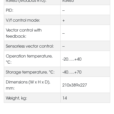
RS485 (Modbus RTU):
RS485
PID:
–
V/f control mode:
+
Vector control with
–
feedback:
Sensorless vector control:
–
Operation temperature,
-20…..+40
°С:
Storage temperature, °С:
-40…..+70
Dimensions (W x H x D),
210x389x227
mm:
Weight, kg:
14