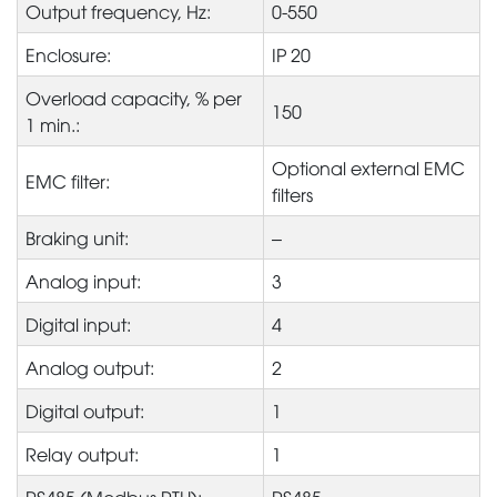
Output frequency, Hz:
0-550
Enclosure:
IP 20
Overload capacity, % per
150
1 min.:
Optional external EMC
EMC filter:
filters
Braking unit:
–
Analog input:
3
Digital input:
4
Analog output:
2
Digital output:
1
Relay output:
1