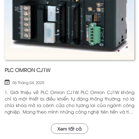
nhằm nâng cao hiệu suất hoạt động và độ an toàn cho
các hệ thống mà nó kiểm soát. N
PLC OMRON CJ1W
06 Tháng 04, 2025
1. Giới thiệu về PLC Omron CJ1W PLC Omron CJ1W không
chỉ là một thiết bị điều khiển tự động thông thường; nó là
chìa khóa mở ra cánh cửa cho tương lai của ngành công
nghiệp. Mang theo mình những công nghệ tiên tiến và tính
năng đa dạng, PLC Omron CJ1W đã chứng minh giá trị của
mình qua nhiều năm phục vụ trong nhiều lĩnh vực khác
Xem tất cả
nhau. Với khả năng hoạt động ổn định và hiệu quả, sản
phẩm này đã trở thành lựa chọn hàng đầu cho những ai