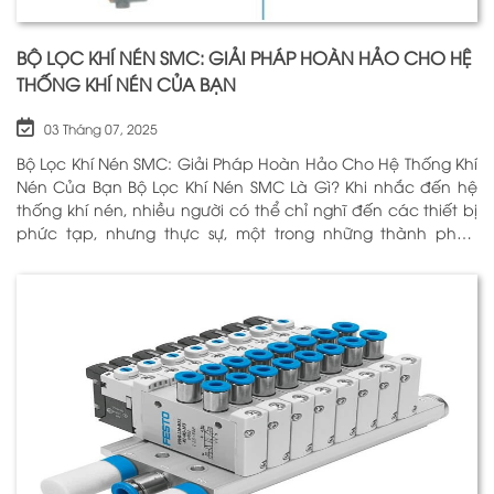
BỘ LỌC KHÍ NÉN SMC: GIẢI PHÁP HOÀN HẢO CHO HỆ
THỐNG KHÍ NÉN CỦA BẠN
03 Tháng 07, 2025
Bộ Lọc Khí Nén SMC: Giải Pháp Hoàn Hảo Cho Hệ Thống Khí
Nén Của Bạn Bộ Lọc Khí Nén SMC Là Gì? Khi nhắc đến hệ
thống khí nén, nhiều người có thể chỉ nghĩ đến các thiết bị
phức tạp, nhưng thực sự, một trong những thành phần
quan trọng nhất để đảm bảo h