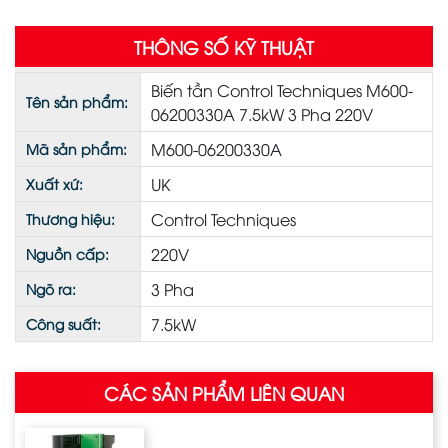
THÔNG SỐ KỸ THUẬT
Biến tần Control Techniques M600-
Tên sản phẩm:
06200330A 7.5kW 3 Pha 220V
M600-06200330A
Mã sản phẩm:
UK
Xuất xứ:
Control Techniques
Thương hiệu:
220V
Nguồn cấp:
3 Pha
Ngõ ra:
7.5kW
Công suất:
CÁC SẢN PHẨM LIÊN QUAN