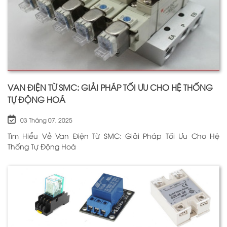
VAN ĐIỆN TỪ SMC: GIẢI PHÁP TỐI ƯU CHO HỆ THỐNG
TỰ ĐỘNG HOÁ
03 Tháng 07, 2025
Tìm Hiểu Về Van Điện Từ SMC: Giải Pháp Tối Ưu Cho Hệ
Thống Tự Động Hoá