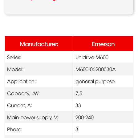
Manufacturer:
Emerson
Series:
Unidrive M600
Model:
M600-06200330A
Application:
general purpose
Capacity, kW:
7,5
Current, А:
33
Main power supply, V:
200-240
Phase:
3