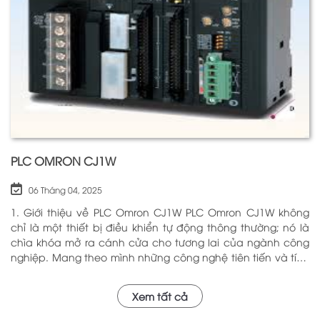
nhằm nâng cao hiệu suất hoạt động và độ an toàn cho
các hệ thống mà nó kiểm soát. N
PLC OMRON CJ1W
06 Tháng 04, 2025
1. Giới thiệu về PLC Omron CJ1W PLC Omron CJ1W không
chỉ là một thiết bị điều khiển tự động thông thường; nó là
chìa khóa mở ra cánh cửa cho tương lai của ngành công
nghiệp. Mang theo mình những công nghệ tiên tiến và tính
năng đa dạng, PLC Omron CJ1W đã chứng minh giá trị của
mình qua nhiều năm phục vụ trong nhiều lĩnh vực khác
Xem tất cả
nhau. Với khả năng hoạt động ổn định và hiệu quả, sản
phẩm này đã trở thành lựa chọn hàng đầu cho những ai