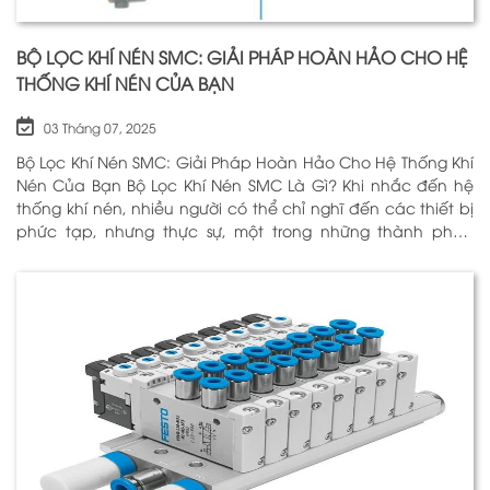
BỘ LỌC KHÍ NÉN SMC: GIẢI PHÁP HOÀN HẢO CHO HỆ
THỐNG KHÍ NÉN CỦA BẠN
03 Tháng 07, 2025
Bộ Lọc Khí Nén SMC: Giải Pháp Hoàn Hảo Cho Hệ Thống Khí
Nén Của Bạn Bộ Lọc Khí Nén SMC Là Gì? Khi nhắc đến hệ
thống khí nén, nhiều người có thể chỉ nghĩ đến các thiết bị
phức tạp, nhưng thực sự, một trong những thành phần
quan trọng nhất để đảm bảo h