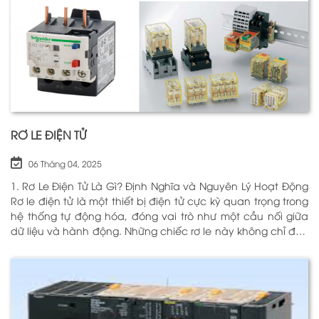
RƠ LE ĐIỆN TỬ
06 Tháng 04, 2025
1. Rơ Le Điện Tử Là Gì? Định Nghĩa và Nguyên Lý Hoạt Động
Rơ le điện tử là một thiết bị điện tử cực kỳ quan trọng trong
hệ thống tự động hóa, đóng vai trò như một cầu nối giữa
dữ liệu và hành động. Những chiếc rơ le này không chỉ đơn
thuần là một công tắc; chúng là những “người bảo vệ”
thông minh giúp điều khiển và giám sát hoạt động của các
thiết bị khác nhau trong môi trường công nghiệp cũng như
trong hộ gia đình. Bằng cách sử dụng công nghệ hiện đại,
rơ le điện tử có khả năng xử lý và phản hồi nhanh chóng,