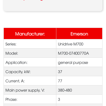
Manufacturer:
Emerson
Series:
Unidrive M700
Model:
M700-07400770A
Application:
general purpose
Capacity, kW:
37
Current, А:
77
Main power supply, V:
380-480
Phase:
3