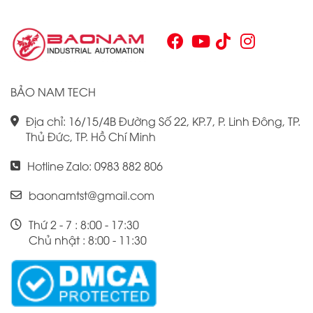
tìm kiếm sự tối ưu trong quy trình sản xuất và tự động hóa.
Chính vì vậy, việc nắm vững những thông tin cơ bản về PLC
Omron CJ1W là điều cần thiết cho bất kỳ ai muốn cải thiện
hiệu suất công việc của mình.
BẢO NAM TECH
Địa chỉ: 16/15/4B Đường Số 22, KP.7, P. Linh Đông, TP.
Thủ Đức, TP. Hồ Chí Minh
Hotline Zalo: 0983 882 806
baonamtst@gmail.com
Thứ 2 - 7 : 8:00 - 17:30
Chủ nhật : 8:00 - 11:30