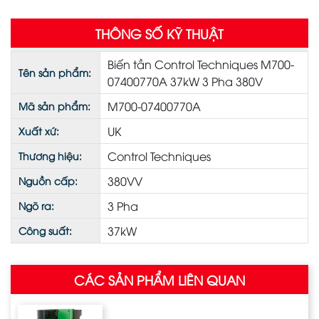
THÔNG SỐ KỸ THUẬT
Biến tần Control Techniques M700-
Tên sản phẩm:
07400770A 37kW 3 Pha 380V
M700-07400770A
Mã sản phẩm:
UK
Xuất xứ:
Control Techniques
Thương hiệu:
380VV
Nguồn cấp:
3 Pha
Ngõ ra:
37kW
Công suất:
CÁC SẢN PHẨM LIÊN QUAN