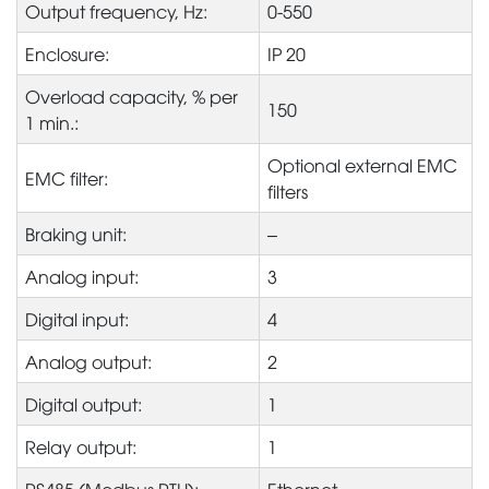
Output frequency, Hz:
0-550
Enclosure:
IP 20
Overload capacity, % per
150
1 min.:
Optional external EMC
EMC filter:
filters
Braking unit:
–
Analog input:
3
Digital input:
4
Analog output:
2
Digital output:
1
Relay output:
1