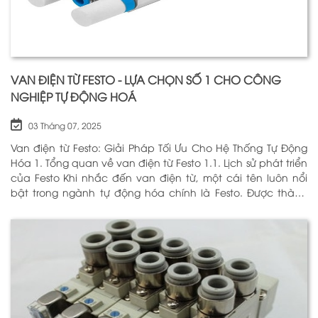
VAN ĐIỆN TỪ FESTO - LỰA CHỌN SỐ 1 CHO CÔNG
NGHIỆP TỰ ĐỘNG HOÁ
03 Tháng 07, 2025
Van điện từ Festo: Giải Pháp Tối Ưu Cho Hệ Thống Tự Động
Hóa 1. Tổng quan về van điện từ Festo 1.1. Lịch sử phát triển
của Festo Khi nhắc đến van điện từ, một cái tên luôn nổi
bật trong ngành tự động hóa chính là Festo. Được thành
lập vào năm 1925 tại Đức, Festo đã trải qua hơn