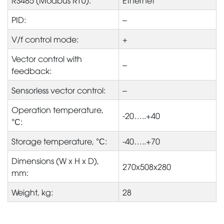
RS485 (Modbus RTU):
Ethernet
PID:
–
V/f control mode:
+
Vector control with
–
feedback:
Sensorless vector control:
–
Operation temperature,
-20…..+40
°С:
Storage temperature, °С:
-40…..+70
Dimensions (W x H x D),
270x508x280
mm:
Weight, kg:
28