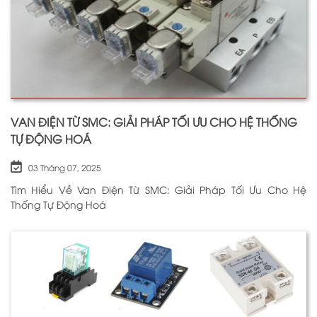
VAN ĐIỆN TỪ SMC: GIẢI PHÁP TỐI ƯU CHO HỆ THỐNG
TỰ ĐỘNG HOÁ
03 Tháng 07, 2025
Tìm Hiểu Về Van Điện Từ SMC: Giải Pháp Tối Ưu Cho Hệ
Thống Tự Động Hoá