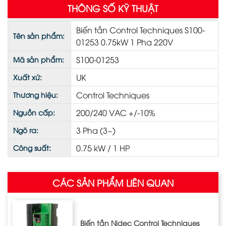
THÔNG SỐ KỸ THUẬT
Biến tần Control Techniques S100-
Tên sản phẩm:
01253 0.75kW 1 Pha 220V
S100-01253
Mã sản phẩm:
UK
Xuất xứ:
Control Techniques
Thương hiệu:
200/240 VAC +/-10%
Nguồn cấp:
3 Pha (3~)
Ngõ ra:
0.75 kW / 1 HP
Công suất:
CÁC SẢN PHẨM LIÊN QUAN
Biến tần Nidec Control Techniques