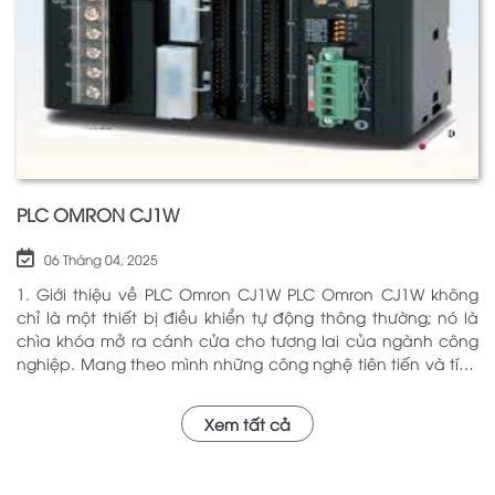
PLC OMRON CJ1W
06 Tháng 04, 2025
1. Giới thiệu về PLC Omron CJ1W PLC Omron CJ1W không
chỉ là một thiết bị điều khiển tự động thông thường; nó là
chìa khóa mở ra cánh cửa cho tương lai của ngành công
nghiệp. Mang theo mình những công nghệ tiên tiến và tính
năng đa dạng, PLC Omron CJ1W đã chứng minh giá trị của
mình qua nhiều năm phục vụ trong nhiều lĩnh vực khác
Xem tất cả
nhau. Với khả năng hoạt động ổn định và hiệu quả, sản
phẩm này đã trở thành lựa chọn hàng đầu cho những ai
tìm kiếm sự tối ưu trong quy trình sản xuất và tự động hóa.