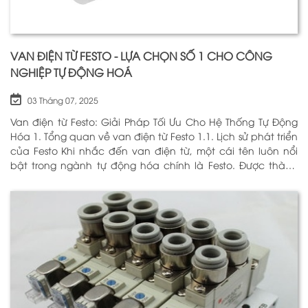
VAN ĐIỆN TỪ FESTO - LỰA CHỌN SỐ 1 CHO CÔNG
NGHIỆP TỰ ĐỘNG HOÁ
03 Tháng 07, 2025
Van điện từ Festo: Giải Pháp Tối Ưu Cho Hệ Thống Tự Động
Hóa 1. Tổng quan về van điện từ Festo 1.1. Lịch sử phát triển
của Festo Khi nhắc đến van điện từ, một cái tên luôn nổi
bật trong ngành tự động hóa chính là Festo. Được thành
lập vào năm 1925 tại Đức, Festo đã trải qua hơn