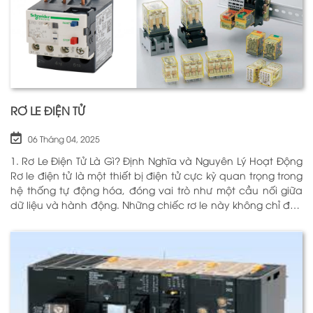
RƠ LE ĐIỆN TỬ
06 Tháng 04, 2025
1. Rơ Le Điện Tử Là Gì? Định Nghĩa và Nguyên Lý Hoạt Động
Rơ le điện tử là một thiết bị điện tử cực kỳ quan trọng trong
hệ thống tự động hóa, đóng vai trò như một cầu nối giữa
dữ liệu và hành động. Những chiếc rơ le này không chỉ đơn
thuần là một công tắc; chúng là những “người bảo vệ”
thông minh giúp điều khiển và giám sát hoạt động của các
thiết bị khác nhau trong môi trường công nghiệp cũng như
trong hộ gia đình. Bằng cách sử dụng công nghệ hiện đại,
rơ le điện tử có khả năng xử lý và phản hồi nhanh chóng,
nhằm nâng cao hiệu suất hoạt động và độ an toàn cho
các hệ thống mà nó kiểm soát. N