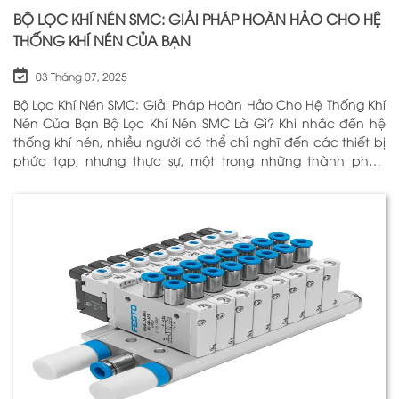
BỘ LỌC KHÍ NÉN SMC: GIẢI PHÁP HOÀN HẢO CHO HỆ
THỐNG KHÍ NÉN CỦA BẠN
03 Tháng 07, 2025
Bộ Lọc Khí Nén SMC: Giải Pháp Hoàn Hảo Cho Hệ Thống Khí
Nén Của Bạn Bộ Lọc Khí Nén SMC Là Gì? Khi nhắc đến hệ
thống khí nén, nhiều người có thể chỉ nghĩ đến các thiết bị
phức tạp, nhưng thực sự, một trong những thành phần
quan trọng nhất để đảm bảo h