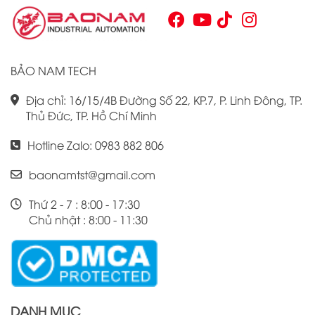
Chính vì vậy, việc nắm vững những thông tin cơ bản về PLC
Omron CJ1W là điều cần thiết cho bất kỳ ai muốn cải thiện
hiệu suất công việc của mình.
BẢO NAM TECH
Địa chỉ: 16/15/4B Đường Số 22, KP.7, P. Linh Đông, TP.
Thủ Đức, TP. Hồ Chí Minh
Hotline Zalo: 0983 882 806
baonamtst@gmail.com
Thứ 2 - 7 : 8:00 - 17:30
Chủ nhật : 8:00 - 11:30
DANH MỤC