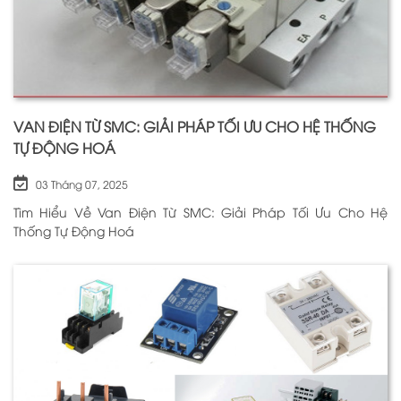
VAN ĐIỆN TỪ SMC: GIẢI PHÁP TỐI ƯU CHO HỆ THỐNG
TỰ ĐỘNG HOÁ
03 Tháng 07, 2025
Tìm Hiểu Về Van Điện Từ SMC: Giải Pháp Tối Ưu Cho Hệ
Thống Tự Động Hoá