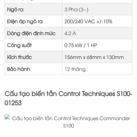
Ngõ ra
3 Pha (3~)
Điện áp ngõ ra
200/240 VAC +/-10%
Dòng điện định mức
4.2 A
Công suất
0.75 kW / 1 HP
Kích thước
156mm x 68mm x 130mm
Bảo hành
12 tháng
Cấu tạo biến tần Control Techniques S100-
01253