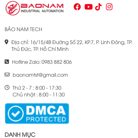
Chính vì vậy, việc nắm vững những thông tin cơ bản về PLC
Omron CJ1W là điều cần thiết cho bất kỳ ai muốn cải thiện
hiệu suất công việc của mình.
BẢO NAM TECH
Địa chỉ: 16/15/4B Đường Số 22, KP.7, P. Linh Đông, TP.
Thủ Đức, TP. Hồ Chí Minh
Hotline Zalo: 0983 882 806
baonamtst@gmail.com
Thứ 2 - 7 : 8:00 - 17:30
Chủ nhật : 8:00 - 11:30
DANH MỤC