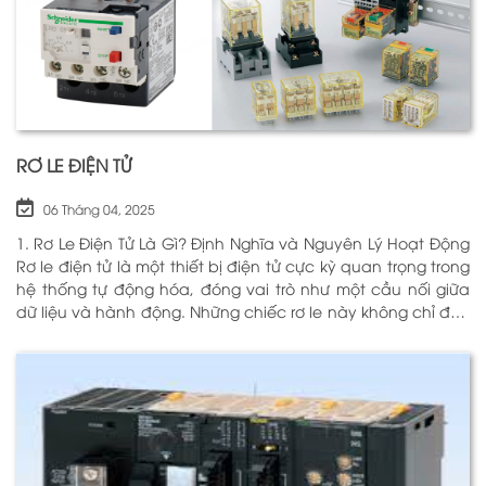
RƠ LE ĐIỆN TỬ
06 Tháng 04, 2025
1. Rơ Le Điện Tử Là Gì? Định Nghĩa và Nguyên Lý Hoạt Động
Rơ le điện tử là một thiết bị điện tử cực kỳ quan trọng trong
hệ thống tự động hóa, đóng vai trò như một cầu nối giữa
dữ liệu và hành động. Những chiếc rơ le này không chỉ đơn
thuần là một công tắc; chúng là những “người bảo vệ”
thông minh giúp điều khiển và giám sát hoạt động của các
thiết bị khác nhau trong môi trường công nghiệp cũng như
trong hộ gia đình. Bằng cách sử dụng công nghệ hiện đại,
rơ le điện tử có khả năng xử lý và phản hồi nhanh chóng,
nhằm nâng cao hiệu suất hoạt động và độ an toàn cho
các hệ thống mà nó kiểm soát. N