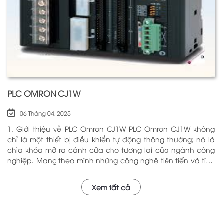
PLC OMRON CJ1W
06 Tháng 04, 2025
1. Giới thiệu về PLC Omron CJ1W PLC Omron CJ1W không
chỉ là một thiết bị điều khiển tự động thông thường; nó là
chìa khóa mở ra cánh cửa cho tương lai của ngành công
nghiệp. Mang theo mình những công nghệ tiên tiến và tính
năng đa dạng, PLC Omron CJ1W đã chứng minh giá trị của
mình qua nhiều năm phục vụ trong nhiều lĩnh vực khác
Xem tất cả
nhau. Với khả năng hoạt động ổn định và hiệu quả, sản
phẩm này đã trở thành lựa chọn hàng đầu cho những ai
tìm kiếm sự tối ưu trong quy trình sản xuất và tự động hóa.