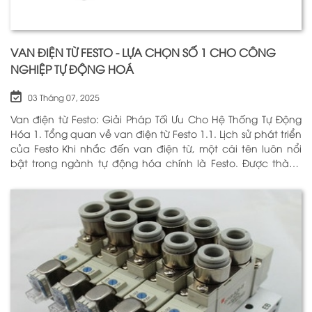
VAN ĐIỆN TỪ FESTO - LỰA CHỌN SỐ 1 CHO CÔNG
NGHIỆP TỰ ĐỘNG HOÁ
03 Tháng 07, 2025
Van điện từ Festo: Giải Pháp Tối Ưu Cho Hệ Thống Tự Động
Hóa 1. Tổng quan về van điện từ Festo 1.1. Lịch sử phát triển
của Festo Khi nhắc đến van điện từ, một cái tên luôn nổi
bật trong ngành tự động hóa chính là Festo. Được thành
lập vào năm 1925 tại Đức, Festo đã trải qua hơn