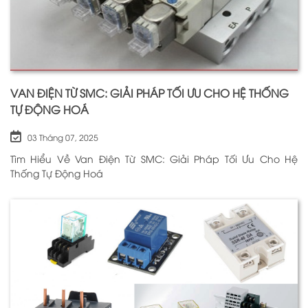
VAN ĐIỆN TỪ SMC: GIẢI PHÁP TỐI ƯU CHO HỆ THỐNG
TỰ ĐỘNG HOÁ
03 Tháng 07, 2025
Tìm Hiểu Về Van Điện Từ SMC: Giải Pháp Tối Ưu Cho Hệ
Thống Tự Động Hoá