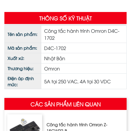
THÔNG SỐ KỸ THUẬT
Công tắc hành trình Omron D4C-
Tên sản phẩm:
1702
D4C-1702
Mã sản phẩm:
Nhật Bản
Xuất xứ:
Omron
Thương hiệu:
Điện áp định
5A tại 250 VAC, 4A tại 30 VDC
mức:
CÁC SẢN PHẨM LIÊN QUAN
Công tắc hành trình Omron Z‐
15GW22‐B