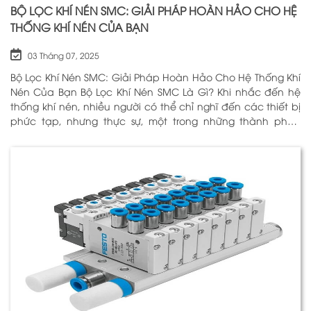
BỘ LỌC KHÍ NÉN SMC: GIẢI PHÁP HOÀN HẢO CHO HỆ
THỐNG KHÍ NÉN CỦA BẠN
03 Tháng 07, 2025
Bộ Lọc Khí Nén SMC: Giải Pháp Hoàn Hảo Cho Hệ Thống Khí
Nén Của Bạn Bộ Lọc Khí Nén SMC Là Gì? Khi nhắc đến hệ
thống khí nén, nhiều người có thể chỉ nghĩ đến các thiết bị
phức tạp, nhưng thực sự, một trong những thành phần
quan trọng nhất để đảm bảo h